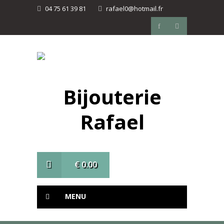
04 75 61 39 81
rafael0@hotmail.fr
Bijouterie
Rafael
€
0.00
MENU