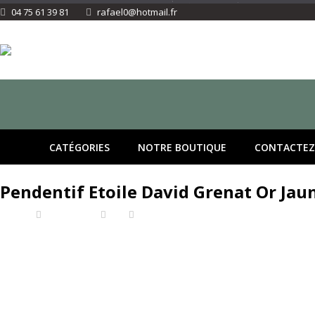
04 75 61 39 81
rafael0@hotmail.fr
CATÉGORIES
NOTRE BOUTIQUE
CONTACTEZ
Pendentif Etoile David Grenat Or Jau
Accueil
Pendentifs
Or
Pendentif Etoile David Grenat Or Jaune