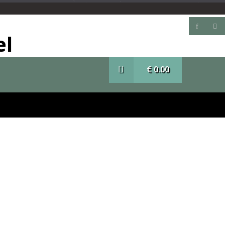
el
€
0.00
Mon compte